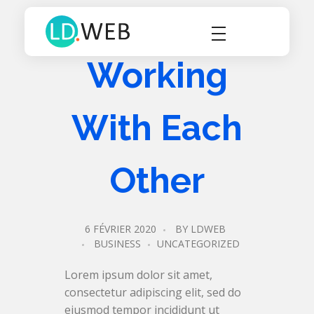
Tarif site web Webmaster Lille Nord 59 Devis tarif site webmaster nord
Webmaster Lille - création de sites internet Nord
Working
With Each
Other
6 FÉVRIER 2020
BY
LDWEB
BUSINESS
UNCATEGORIZED
Lorem ipsum dolor sit amet,
consectetur adipiscing elit, sed do
eiusmod tempor incididunt ut